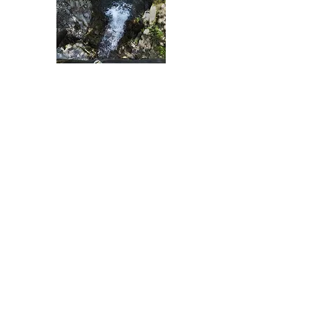
Camminare in Val Borbera è un trattato su una valle
remota, isolata, nell'Appennino italiano.
All'interno ci sono approfondimenti di carattere storico,
culturale, sociale e geologico e 40 Itinerari a piedi per
esplorarla in tutta la sua selvatichezza e maestosità..
Il testo è in italiano e in inglese per permettere anche a
chi non è italiano di poter conoscere e camminare questo
lembo di terra.
All'interno c'è la cartina escursionistica 1:50.000.
A cura di Maurizio Carucci.
Info